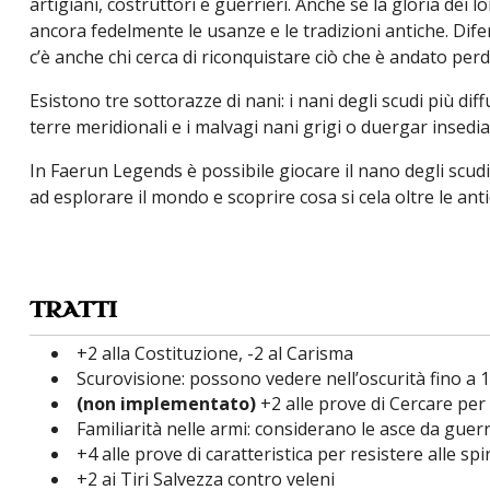
artigiani, costruttori e guerrieri. Anche se la gloria dei
ancora fedelmente le usanze e le tradizioni antiche. Dif
c’è anche chi cerca di riconquistare ciò che è andato perdu
Esistono tre sottorazze di nani: i nani degli scudi più dif
terre meridionali e i malvagi nani grigi o duergar insediat
In Faerun Legends è possibile giocare il nano degli scu
ad esplorare il mondo e scoprire cosa si cela oltre le ant
TRATTI
+2 alla Costituzione, -2 al Carisma
Scurovisione: possono vedere nell’oscurità fino a 
(non implementato)
+2 alle prove di Cercare per
Familiarità nelle armi: considerano le asce da gue
+4 alle prove di caratteristica per resistere alle s
+2 ai Tiri Salvezza contro veleni