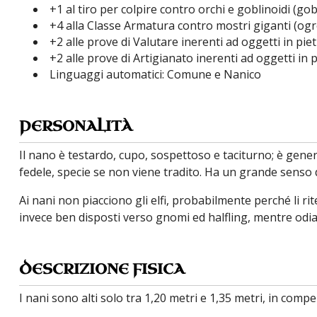
+1 al tiro per colpire contro orchi e goblinoidi (g
+4 alla Classe Armatura contro mostri giganti (ogre,
+2 alle prove di Valutare inerenti ad oggetti in pie
+2 alle prove di Artigianato inerenti ad oggetti in 
Linguaggi automatici: Comune e Nanico
PERSONALITÀ
Il nano è testardo, cupo, sospettoso e taciturno; è gene
fedele, specie se non viene tradito. Ha un grande senso d
Ai nani non piacciono gli elfi, probabilmente perché li rit
invece ben disposti verso gnomi ed halfling, mentre odiano
DESCRIZIONE FISICA
I nani sono alti solo tra
1,20
metri e 1,35 metri, in comp