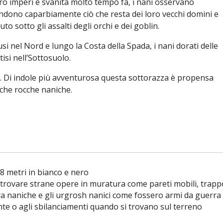
 loro imperi è svanita molto tempo fa, i nani osservano
endono caparbiamente ciò che resta dei loro vecchi domini e
to sotto gli assalti degli orchi e dei goblin.
fusi nel Nord e lungo la Costa della Spada, i nani dorati delle
isi nell’Sottosuolo.
di. Di indole più avventurosa questa sottorazza è propensa
iche rocche naniche.
18 metri in bianco e nero
 trovare strane opere in muratura come pareti mobili, trappo
rra naniche e gli urgrosh nanici come fossero armi da guerra
pinte o agli sbilanciamenti quando si trovano sul terreno