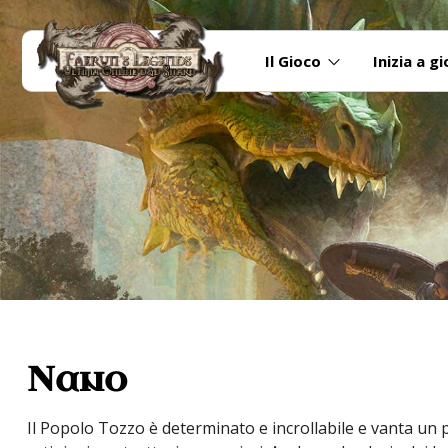
Il Gioco
Inizia a g
Nano
Il Popolo Tozzo è determinato e incrollabile e vanta un