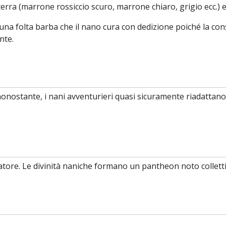
terra (marrone rossiccio scuro, marrone chiaro, grigio ecc.) e 
 una folta barba che il nano cura con dedizione poiché la co
nte.
nonostante, i nani avventurieri quasi sicuramente riadatta
orgiatore. Le divinità naniche formano un pantheon noto col