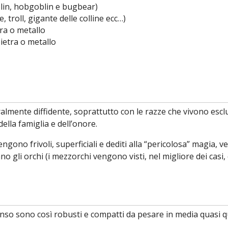
oblin, hobgoblin e bugbear)
 troll, gigante delle colline ecc…)
tra o metallo
pietra o metallo
ralmente diffidente, soprattutto con le razze che vivono esc
ella famiglia e dell’onore.
engono frivoli, superficiali e dediti alla “pericolosa” magia, 
 gli orchi (i mezzorchi vengono visti, nel migliore dei casi, c
enso sono così robusti e compatti da pesare in media quasi q