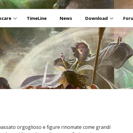
iocare
TimeLine
News
Download
For
 passato orgoglioso e figure rinomate come grandi