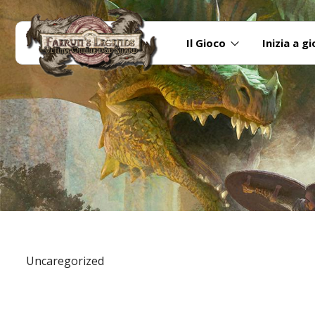
Il Gioco
Inizia a g
Uncaregorized